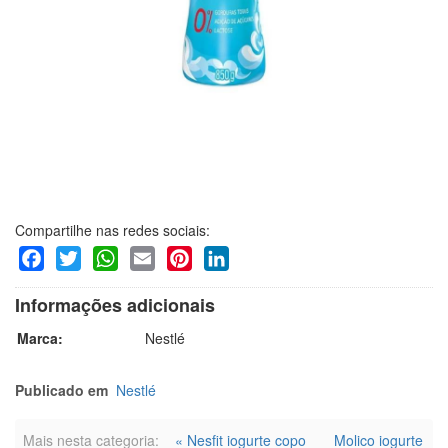
Compartilhe nas redes sociais:
Facebook
Twitter
WhatsApp
Email
Pinterest
LinkedIn
Informações adicionais
Marca:
Nestlé
Publicado em
Nestlé
Mais nesta categoria:
« Nesfit iogurte copo
Molico iogurte