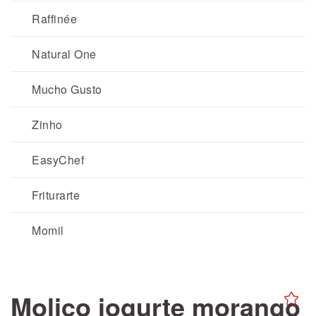
Raffinée
Natural One
Mucho Gusto
Zinho
EasyChef
Friturarte
Momil
Molico iogurte morango