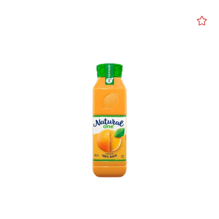
Facebook
Twitter
WhatsApp
Email
Pinterest
LinkedIn